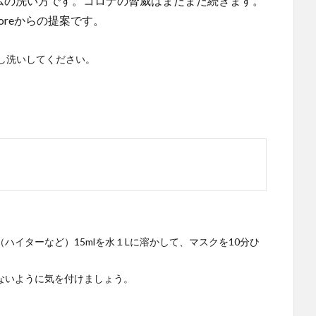
ミアムの洗い方です。コロナの脅威はまだまだ続きます。
toreからの提案です。
し洗いしてください。
ハイターなど）15mlを水１Lに溶かして、マスクを10分ひ
ないように気を付けましょう。