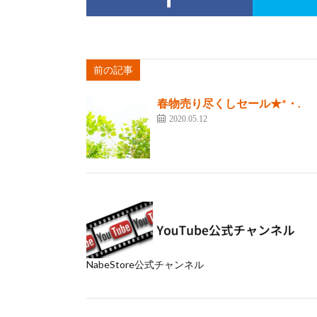
前の記事
春物売り尽くしセール★*・.
2020.05.12
NabeStore公式チャンネル