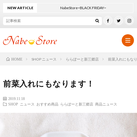
NEW ARTICLE
NabeStore~BLACK FRIDAY~
SHOP ニュース
ららぽーと新三郷店
前菜入れにもな
HOME
ホ
前菜入れにもなります！
ー
オ
2019.11.18
SHOP ニュース
おすすめ商品
ららぽーと新三郷店
商品ニュース
ム
リ
SHO
ジ
ニ
SHO