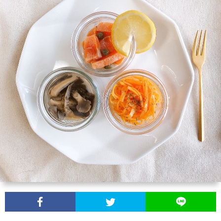
ナ
ュ
リ
お
ル
ー
ス
問
ONLI
商
ス
ト
い
SHO
品
合
わ
せ