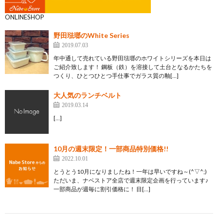
ONLINESHOP
野田琺瑯のWhite Series
2019.07.03
年中通して売れている野田琺瑯のホワイトシリーズを本日は
ご紹介致します！ 鋼板（鉄）を溶接して土台となるかたちを
つくり、ひとつひとつ手仕事でガラス質の釉[…]
大人気のランチベルト
2019.03.14
[…]
10月の週末限定！一部商品特別価格!!
2022.10.01
とうとう10月になりましたね！一年は早いですね～(^▽^;)
ただいま、ナベストア全店で週末限定企画を行っています♪
一部商品が週毎に割引価格に！ 目[…]