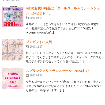
6月のお買い得品は「クールジェル＆ミラー＆シュ
シュがセット！」
2021.06.04
今月のセットはとってもかわいくて涼しげな商品が登場で
す！ 数量限定なのでお急ぎ下さいませ(*´▽｀*) 目次 1.
▼Organic Vacation[…]
プチギフトに人気
2019.12.17
ちょっとしたプレゼントをしたいとき、何にしようか迷いま
すよね… そんなときに紹介したいのが、ディッシュクロスと
亀の子スポンジのセットです☆ 食べ物だと[…]
スプリングクリアランスセール 4/23まで！
2021.04.10
今年もゴールデンウィークが近づいて参りましたね！春とい
う感じで陽気もぽかぽかとしてきました(*´▽｀*)Nabe Store
も春のセールを行います！ […]