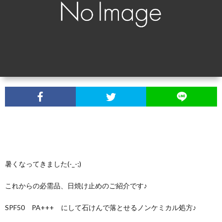
ナ
ュ
リ
お
ル
ー
ス
問
ONLI
商
ス
ト
い
SHO
品
合
わ
せ
暑くなってきました(-_-;)
これからの必需品、日焼け止めのご紹介です♪
SPF50 PA+++ にして石けんで落とせるノンケミカル処方♪