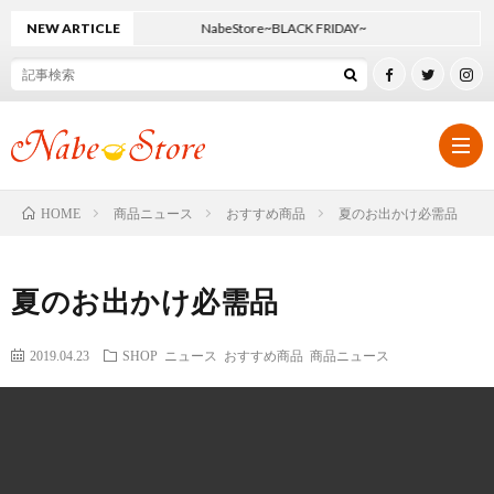
NEW ARTICLE
NabeStore~BLACK FRIDAY~
商品ニュース
おすすめ商品
夏のお出かけ必需品
HOME
ホ
夏のお出かけ必需品
ー
オ
2019.04.23
SHOP ニュース
おすすめ商品
商品ニュース
ム
リ
SHO
ジ
ニ
SHO