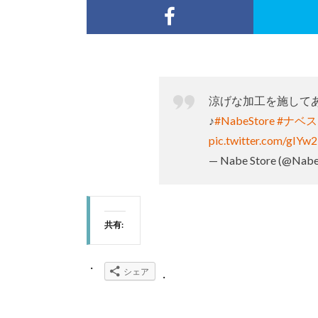
涼げな加工を施して
♪
#NabeStore
#ナベ
pic.twitter.com/gIY
— Nabe Store (@Nabe
共有:
シェア