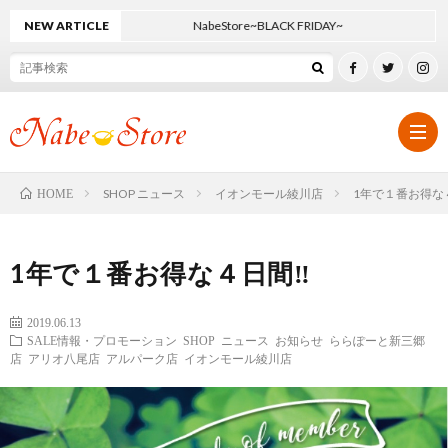
NEW ARTICLE
NabeStore~BLACK FRIDAY~
SHOP ニュース
イオンモール綾川店
1年で１番お得な
HOME
ホ
1年で１番お得な４日間‼
ー
オ
2019.06.13
SALE情報・プロモーション
SHOP ニュース
お知らせ
ららぽーと新三郷
ム
リ
SHO
店
アリオ八尾店
アルパーク店
イオンモール綾川店
ジ
ニ
SHO