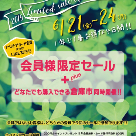
ナ
ュ
リ
お
ル
ー
ス
問
ONLI
商
ス
ト
い
SHO
品
合
わ
せ