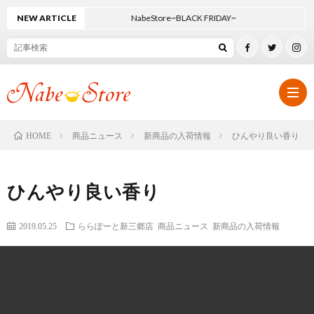
NEW ARTICLE
NabeStore~BLACK FRIDAY~
商品ニュース
新商品の入荷情報
ひんやり良い香り
HOME
ホ
ひんやり良い香り
ー
オ
2019.05.25
ららぽーと新三郷店
商品ニュース
新商品の入荷情報
ム
リ
SHO
ジ
ニ
SHO