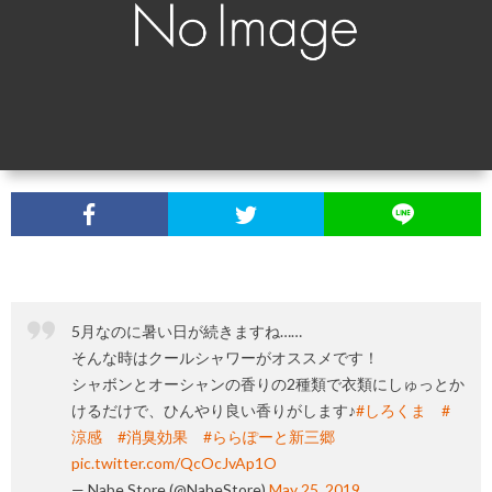
ナ
ュ
リ
お
ル
ー
ス
問
ONLI
商
ス
ト
い
SHO
品
合
わ
せ
5月なのに暑い日が続きますね……
そんな時はクールシャワーがオススメです！
シャボンとオーシャンの香りの2種類で衣類にしゅっとか
けるだけで、ひんやり良い香りがします♪
#しろくま
#
涼感
#消臭効果
#ららぽーと新三郷
pic.twitter.com/QcOcJvAp1O
— Nabe Store (@NabeStore)
May 25, 2019