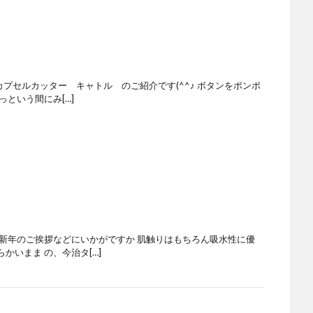
カプセルカッター キャトル のご紹介です(^^♪ ボタンをポンポ
という間にみ[…]
や新年のご挨拶などにいかがですか 肌触りはもちろん吸水性に優
かいまま の、今治タ[…]