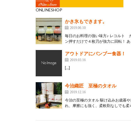
ONLINESHOP
かき氷もできます。
2019.06.10
毎日のお料理の強い味方♪ レコルト 
ン押すだけで４枚刃が強力に回転！ あっ
アウトドアにバンブー食器！
2019.03.16
[…]
今治織匠 至極のタオル
2019.12.16
今治の至極のタオル 駆け込みお歳暮
れ、摩擦にも強く、柔軟剤なしでも柔ら