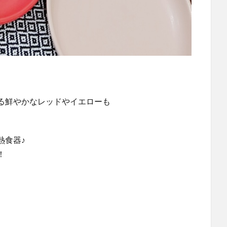
る鮮やかなレッドやイエローも
熱食器♪
！